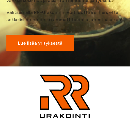
vankka kokemus ja asiantuntemus tässä työssä.
Valitsemalla RR-Urakoinnin voit luottaa siihen, että
sokkelisi on hoidettu ammattitaidolla ja kestää aikaa!
Lue lisää yrityksestä