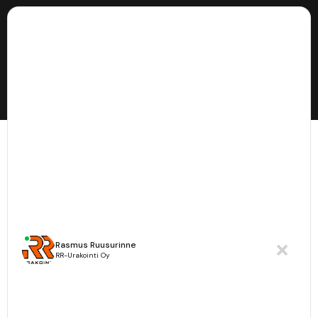
Lähetä sähköpostia
myynti@rrurakointi.fi
Lähetä viestiä WhatsApissa
+358 44 978 6103
Rasmus Ruusurinne
RR-Urakointi Oy