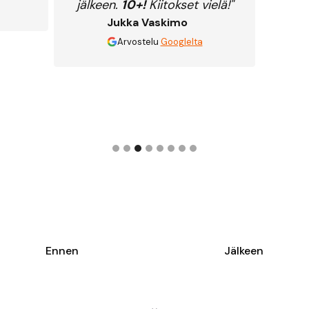
jälkeen.
10+!
Kiitokset vielä!"
Jukka Vaskimo
Arvostelu
Googlelta
Slide 3 of 8.
Ennen
Jälkeen