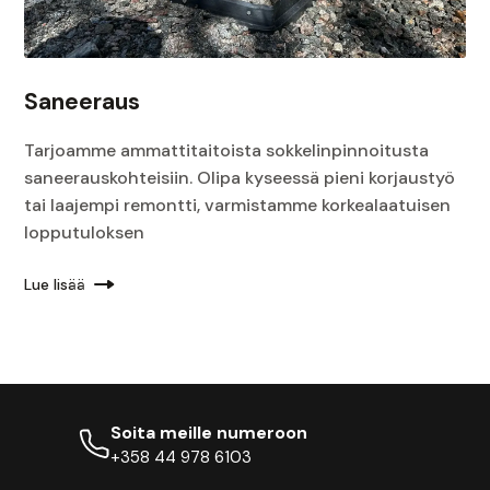
Saneeraus
Tarjoamme ammattitaitoista sokkelinpinnoitusta
saneerauskohteisiin. Olipa kyseessä pieni korjaustyö
tai laajempi remontti, varmistamme korkealaatuisen
lopputuloksen
Lue lisää
Soita meille numeroon
+358 44 978 6103