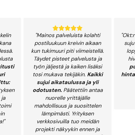
kelin
"Mainos palveluista kolahti
"Okt:
kkana
postiluukuun kreivin aikaan
suju
essä.
kun tukimuuri piti viimeistellä.
lop
lusta
Täydet pisteet palvelusta ja
hi
itusti
työn jäljestä ja kaiken lisäksi
pu
ri
tosi mukava tekijäkin.
Kaikki
hinta
ittu:
sujui aikataulussa ja yli
tyksen
odotusten.
Päätettiin antaa
 ja
nuorelle yrittäjälle
toimi
mahdollisuus ja suosittelen
in
lämpimästi. Yrityksen
!"
verkkosivuilla tuo meidän
projekti näkyykin ennen ja