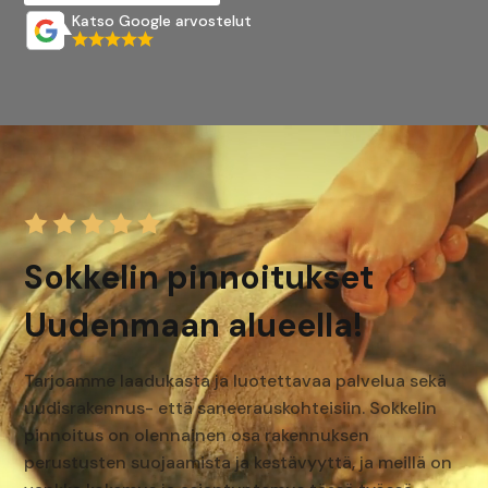
Katso Google arvostelut
Sokkelin pinnoitukset
Uudenmaan alueella!
Tarjoamme laadukasta ja luotettavaa palvelua sekä
uudisrakennus- että saneerauskohteisiin. Sokkelin
pinnoitus on olennainen osa rakennuksen
perustusten suojaamista ja kestävyyttä, ja meillä on