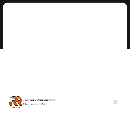
Lähetä sähköpostia
myynti@rrurakointi.fi
Lähetä viestiä WhatsApissa
+358 44 978 6103
Rasmus Ruusurinne
RR-Urakointi Oy