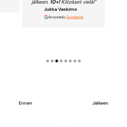
jälkeen.
10+!
Kiitokset vielä!"
Jukka Vaskimo
Arvostelu
Googlelta
Slide 3 of 8.
Ennen
Jälkeen