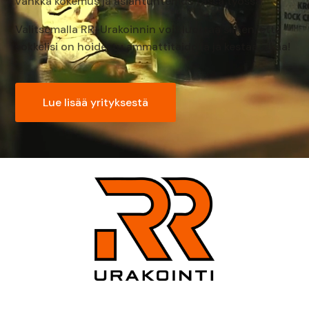
vankka kokemus ja asiantuntemus tässä työssä.
Valitsemalla RR-Urakoinnin voit luottaa siihen, että
sokkelisi on hoidettu ammattitaidolla ja kestää aikaa!
Lue lisää yrityksestä