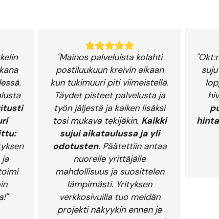
kelin
"Mainos palveluista kolahti
"Okt:
kkana
postiluukuun kreivin aikaan
suju
essä.
kun tukimuuri piti viimeistellä.
lop
lusta
Täydet pisteet palvelusta ja
hi
itusti
työn jäljestä ja kaiken lisäksi
pu
ri
tosi mukava tekijäkin.
Kaikki
hinta
ittu:
sujui aikataulussa ja yli
tyksen
odotusten.
Päätettiin antaa
 ja
nuorelle yrittäjälle
toimi
mahdollisuus ja suosittelen
in
lämpimästi. Yrityksen
!"
verkkosivuilla tuo meidän
projekti näkyykin ennen ja